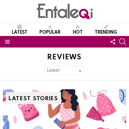
LATEST
POPULAR
HOT
TRENDING
FOLL
S
US
Menu
REVIEWS
SUBTERMS
LATEST STORIES