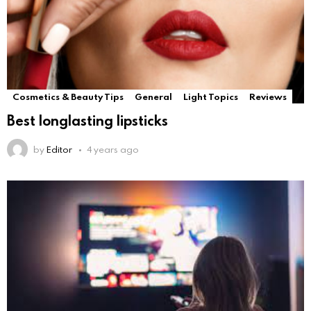
Cosmetics & Beauty Tips
General
Light Topics
Reviews
Best longlasting lipsticks
by
Editor
4 years ago