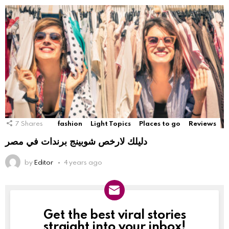
7
Shares
fashion
Light Topics
Places to go
Reviews
دليلك لارخص شوبينج برندات في مصر
by
Editor
4 years ago
Get the best viral stories
NEWSLETTER
straight into your inbox!