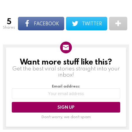
5
FACEBOOK
TWITTER
shares
Want more stuff like this?
NEWSLETTER
Get the best viral stories straight into your
inbox!
Email address:
Don't worry, we don't spam