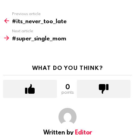
Previous article
#its_never_too_late
Next article
#super_single_mom
WHAT DO YOU THINK?
0
points
Written by
Editor