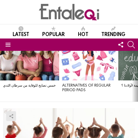
LATEST
POPULAR
HOT
TRENDING
FOLL
S
US
Menu
LATEST
STORIES
ة لأولادنا ؟
ALTERNATIVES OF REGULAR
خمس نصايح للوقاية من سرطان الثدي
PERIOD PADS