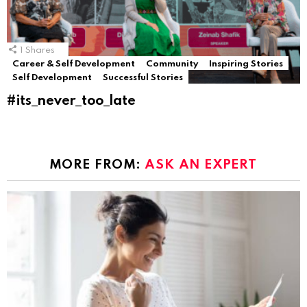
1
Shares
Career & Self Development
Community
Inspiring Stories
Self Development
Successful Stories
#its_never_too_late
MORE FROM:
ASK AN EXPERT