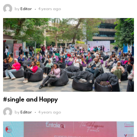
by
Editor
4 years ago
#single and Happy
by
Editor
4 years ago