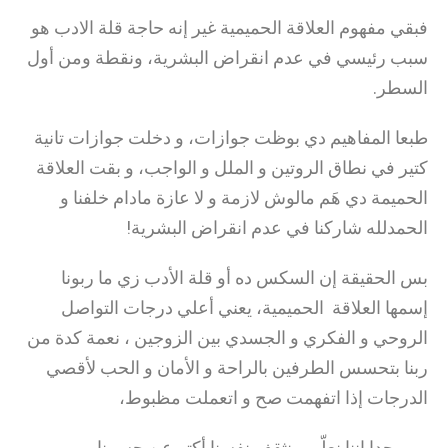
فبقي مفهوم العلاقة الحميمية غير إنه حاجة قلة الادب هو
سبب رئيسي في عدم انقراض البشرية، ونقطة ومن أول
السطر.
طبعا المفاهيم دي بوظت جوازات، و دخلت جوازات تانية
كتير في نطاق الروتين و الملل و الواجب، و بقت العلاقة
الحميمة دي هَم مالوش لازمة و لا عازة مادام خلفنا و
الحمدلله شاركنا في عدم انقراض البشرية!
بس الحقيقة إن السكس ده أو قلة الأدب زي ما ربونا
إسمها العلاقة الحميمية، يعني أعلي درجات التواصل
الروحي و الفكري و الجسدي بين الزوجين ، نعمة كدة من
ربنا بتحسس الطرفين بالراحة و الأمان و الحب لأقصي
الدرجات إذا اتفهمت صح و اتعملت مظبوط،
مهم جدا إننا نعلّم و نثقف نفسنا أكتر عن جسمنا و