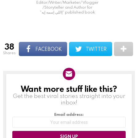
Editor/Writer/Marketer/ Vlogger
/Storyteller and Author for
published book “إاللي إسمه إيه”
38
FACEBOOK
TWITTER
shares
Want more stuff like this?
NEWSLETTER
Get the best viral stories straight into your
inbox!
Email address: