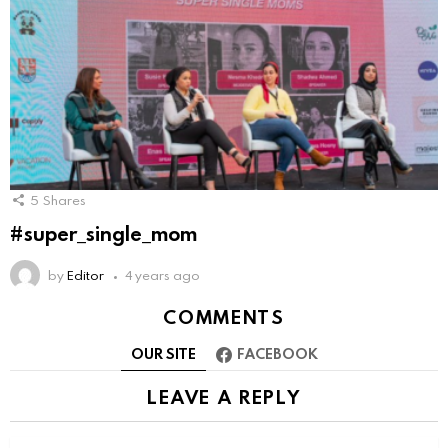
5
Shares
#super_single_mom
by
Editor
4 years ago
COMMENTS
OUR SITE
FACEBOOK
LEAVE A REPLY