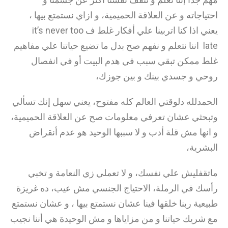
احتياجاته و عن العلاقة الحميمية، و ازاي نستمتع بيها ،
يعني اذا كنا اتربينا علي أفكار غلط ف it’s never too
late اننا نتعلم و نفهم صح بدل ما تضيع حياتنا علي مفاهيم
غلط ممكن تبقي سبب في هدم البيت أو في انفصال
روحي و جسدي بينك و بين جوزك،
الحمدلله دلوقتي العالم كله مفتوح، يعني سهل إنك تسألي
وتبحثي عشان تعرفي معلومات صح عن العلاقة الحميمية،
و انها مش قلة أدب و لا سببها الوحيد هو عدم أنقراض
البشرية،
ماتقفليش علي نفسك، و لا تعملي زي النعامة و تخبي
رأسك في الرملة، الاحتياج الجنسي مش عيب، ده غريزة
طبيعية ربنا خلقها فينا عشان نستمتع بيها ، و عشان نستمتع
مع شريك حياتنا و من مزاياها و مش الوحيدة هي أننا نجيب