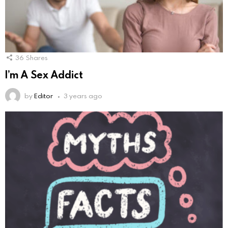
36
Shares
I’m A Sex Addict
by
Editor
3 years ago