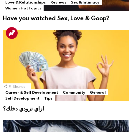
Love & Relationships
Reviews
Sex & Intimacy
Women Hot Topics
Have you watched Sex, Love & Goop?
9
Shares
Career & Self Development
Community
General
Self Development
Tips
ازاي تزودي دخلك؟