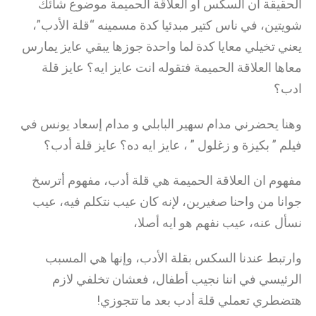
الحقيقة ان السكس أو العلاقة الحميمة موضوع شائك
شويتين، في ناس كتير مبدئيا كدة مسمينه “قلة الأدب”،
يعني تخيلي معايا كدة لما واحدة جوزها يبقي عايز يمارس
معاها العلاقة الحميمة فتقوله انت عايز ايه؟ عايز قلة
ادب؟
وهنا يحضرني مدام سهير البابلي و مدام إسعاد يونس في
فيلم ” بكيزة و زغلول ” ، عايز ايه ده؟ عايز قلة أدب؟
مفهوم ان العلاقة الحميمة هي قلة أدب، مفهوم أترسخ
جوانا من واحنا صغيرين، لإنه كان عيب نتكلم فيه، عيب
نسأل عنه، عيب نفهم هو ايه أصلا،
وارتبط عندنا السكس بقلة الأدب، وإنها هي المسبب
الرئيسي في اننا نجيب أطفال، فعشان تخلفي لازم
هتضطري تعملي قلة أدب بعد ما تتجوزي!