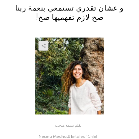
و عشان تقدري تستمعي بنعمة ربنا
صح لازم تفهميها صح!
بقلم نسمة مدحت
Nesma Medhat ُEntaleqi Chief