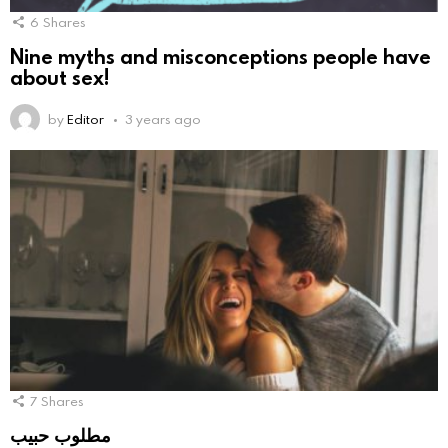
6
Shares
Nine myths and misconceptions people have
about sex!
by
Editor
3 years ago
7
Shares
مطلوب حبيب