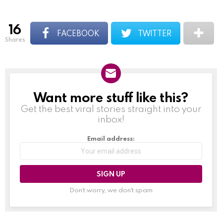
16
FACEBOOK
TWITTER
shares
Want more stuff like this?
NEWSLETTER
Get the best viral stories straight into your
inbox!
Email address:
Don't worry, we don't spam