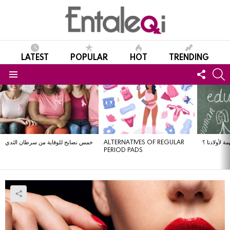
LATEST
POPULAR
HOT
TRENDING
FOLL
S
US
Menu
LATEST
STORIES
ة لأولادنا ؟
ALTERNATIVES OF REGULAR
خمس نصايح للوقاية من سرطان الثدي
PERIOD PADS