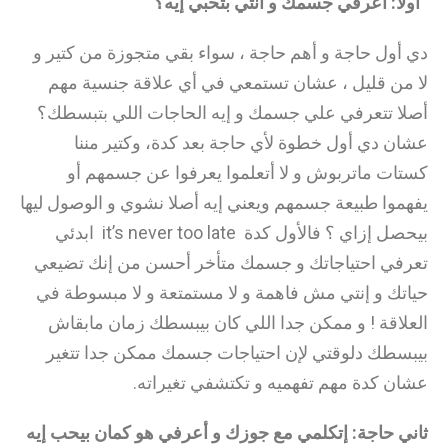
أولا: أعرفي جسمك و أنتي بتحبي إيه؟
دي أول حاجة و أهم حاجة ، سواء بقي متجوزة من كتير و
لا من قليل ، عشان تستمعي في أي علاقة جنسية مهم
أصلا تتعرفي علي جسمك و إيه الحاجات اللي بتبسطك؟
عشان دي أول خطوة لأي حاجة بعد كدة، وكتير مننا
كستات ماتربوش و لا أتعلموا يعرفوا عن جسمهم أو
يفهموا طبيعة جسمهم ويعني إيه أصلا نشوي و الوصول ليها
بيحصل إزاي ؟ فالأول كدة it’s never too late ابدئي
تعرفي احتياجاتك و جسمك متأخر أحسن من إنك تضيعي
حياتك و إنتي مش فاهمة و لا مستمتعة و لا مبسوطة في
العلاقة ! و ممكن جدا اللي كان بيبسطك زمان مابقاش
بيبسطك دلوقتي لإن احتياجات جسمك ممكن جدا تتغير
عشان كدة مهم تفهميه و تكتشفي تغيراته.
ثاني حاجة: إتكلمي مع جوزك و أعرفي هو كمان بيحب إيه