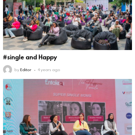
#single and Happy
by
Editor
4 years ago