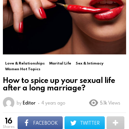
Love & Relationships
Marital Life
Sex & Intimacy
Women Hot Topics
How to spice up your sexual life
after a long marriage?
by
Editor
4 years ago
5.1k
Views
16
FACEBOOK
TWITTER
shares