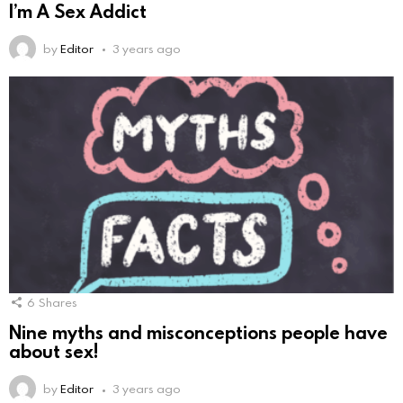
I’m A Sex Addict
by
Editor
3 years ago
6
Shares
Nine myths and misconceptions people have
about sex!
by
Editor
3 years ago