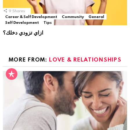
9
Shares
Career & Self Development
Community
General
Self Development
Tips
ازاي تزودي دخلك؟
MORE FROM:
LOVE & RELATIONSHIPS