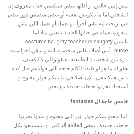
مش إنتي خالص، و أدائها بيبقي سيكسي جدا ، معروف إن
الشخص لما ما بيكونش نفسه أو بيبقي متقمص دور بيبقي
في اريحية إنه يبقي أجرأ ، و يعمل أو تعمل اللي مش
متعودة تعمله في حياتها العادية ، يعني مثلا لما
تلبسي costume naughty teacher or naughty
nurse أنتي أصلا بتقلبي شخصية تانية و بتبقي أجرأ ميت
مرة من شخصيتك الطبيعية، هتقولوا لي لأ اتكسف ،
هقولك ما هو لو طبقنا الكام حاجة اللي قولناهم قبل كدة
مش هتتكسفي ، لإن أصلا في ما بينكم حوار مفتوح و
أستعداد تجربوا حاجات جديدة مع بعض .
خامس حاجة ال
fantasies
لما بيتفتح بينكم حوار عن اللي بتحبوه و بتبدؤا تجربوا
حاجات جديدة ، بتبقي العلاقة ألذ كتير، و بتستمتعوا بكل