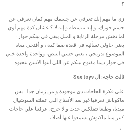
؟
زي ما مهم إنك تعرفي عن جسمك مهم كمان تعرفي عن
جسم جوزك، و إيه بيبسطه و إيه لا ؟ عشان كدة مهم أوي
لما تخش مرحلة الرتابة و الملل يبقي في بينكم حوار ،
يعني حاولي تسأليه في قعدة صفا كدة ، و أفتحي معاه
الموضوع تدريجي ، يعني جسي النبض، وواحدة واحدة خلي
في حوار ديما مفتوح بينكم عن اللي أنتوا الاتنين بتحبوه.
ثالث حاجة: ال
Sex toys
علي فكرة الحاجات دي موجودة و من زمان جدا ، بس
ماكوناش نعرفها غير بعد الأنفتاح اللي عملته السوشيال
ميديا، وطبعا نتفلكس حدث و لا حرج، عرفتنا علي حاجات
كتير مننا ماكنوش يسمعوا عنها أصلا ،