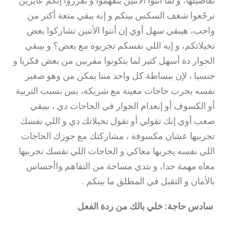
تفاصيلها، و لما أنتوا الاتنين بتفهموا و تقرروا إنكم عايزين
ترجّعوا شغف السكس بينكم و إنه يبقي متعة أكتر من
واجب، هيبقي سهل أوي إن أنتوا الأتنين تشاركوا بعض
تخيلاتكم، و إيه اللي نفسكم تجربوه مع بعض؟ و بيبقي
الحوار دة أسهل كتير لما بتكونوا مقربين من بعض فكريا و
جنسيا ، لإن ببساطة كل واحد مننا يمكن من وهو صغير
نفسه يجرب حاجات معينة مع شريكه، بس بسبب التربية
أو الكسوف أو إنعدام الحوار في الحاجات دي ، بيبقي
صعب أوي إنك تقولي أو تقول تخيلاتك دي و اللي نفسك
تجربيها عشان مكسوفة ، مشاركتك مع جوزك الحاجات
اللي نفسه يجربها معاكي و الحاجات اللي نفسك تجربيها
معاه مهمة جدا، و بتدي مساحة من التفاهم واأحساس
بالأمان و التقبل في المطلق ما بينكم .
سادس حاجة: خلي بالك من ردة الفعل