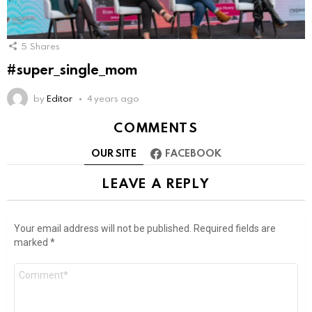
5
Shares
#super_single_mom
by
Editor
4 years ago
COMMENTS
OUR SITE
FACEBOOK
LEAVE A REPLY
Your email address will not be published.
Required fields are
marked
*
Comment