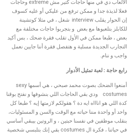
الألعاب دي في منها حاجات كتير مش extreme وحاجات
فعلا لذيذة جدا و ممكن ترفع من عليكي أو عليه كسوف
إن الحوار يقلب interview شغل ، في مثلا كوتشينة
للكابلز بتلعبوها مع بعض و بتجربوا حاجات مختلفة مع
بعض ، طبعا ممكن في الأول تقلب فقرة ضحك ، بس أكيد
التجارب الجديدة مسلية و هتفصل فقرة أننا جايين نعمل
واجب و ننام.
رابع حاجة : لعبة تمثيل الأدوار
أمنعوا الضحك بصوت محمد صبحي ، هي أسمها sexy
costumes ودي بقي الحاجات اللي بنشوفها و نفتح بوقنا
كدة اللي هو اناااه ايه دة ؟ هقولكم لازمتها إيه ؟ طبعا كل
واحد أو واحدة مننا حياته مع الوقت والسن و المسئوليات،
بنقلب موظفين في نفسنا حبتين ، و الروتين بيبقي أساسي
في حياتنا ، فكرة ال costumes بقي إنك بتلبسي شخصية