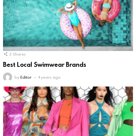
3
Shares
Best Local Swimwear Brands
by
Editor
4 years ago