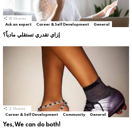
18
Shares
Ask an expert
Career & Self Development
General
إزاي تقدري تستقلي مادياً؟
2
Shares
Career & Self Development
Community
General
Yes, We can do both!