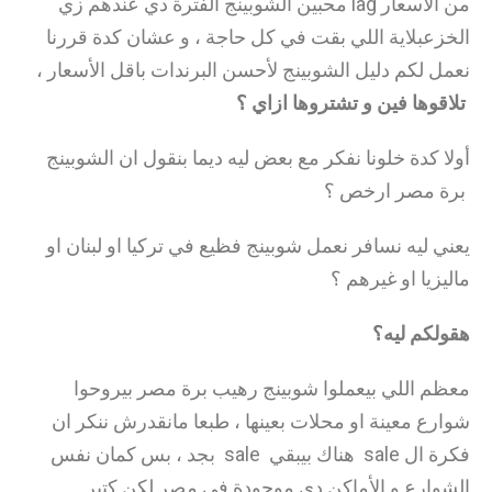
محبين الشوبينج الفترة دي عندهم زي lag من الأسعار
الخزعبلاية اللي بقت في كل حاجة ، و عشان كدة قررنا
نعمل لكم دليل الشوبينج لأحسن البرندات باقل الأسعار ،
تلاقوها فين و تشتروها ازاي ؟
أولا كدة خلونا نفكر مع بعض ليه ديما بنقول ان الشوبينج
برة مصر ارخص ؟
يعني ليه نسافر نعمل شوبينج فظيع في تركيا او لبنان او
ماليزيا او غيرهم ؟
هقولكم ليه؟
معظم اللي بيعملوا شوبينج رهيب برة مصر بيروحوا
شوارع معينة او محلات بعينها ، طبعا مانقدرش ننكر ان
فكرة ال sale هناك بيبقي sale بجد ، بس كمان نفس
الشوارع و الأماكن دي موجودة في مصر لكن كتير