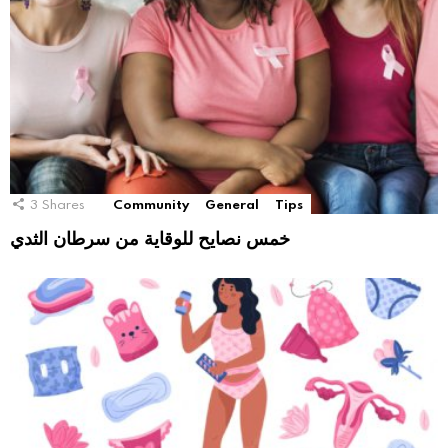
3
Shares
Community
General
Tips
خمس نصايح للوقاية من سرطان الثدي