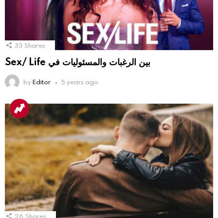
33
Shares
Sex/ Life بين الرغبات والمسئوليات في
by
Editor
5 years ago
26
Shares