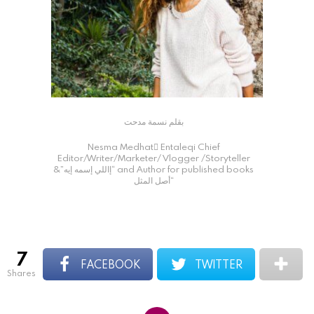
بقلم نسمة مدحت
Nesma Medhat ُEntaleqi Chief
Editor/Writer/Marketer/ Vlogger /Storyteller
and Author for published books “إاللي إسمه إيه”&
“أصل المثل
7
FACEBOOK
TWITTER
shares